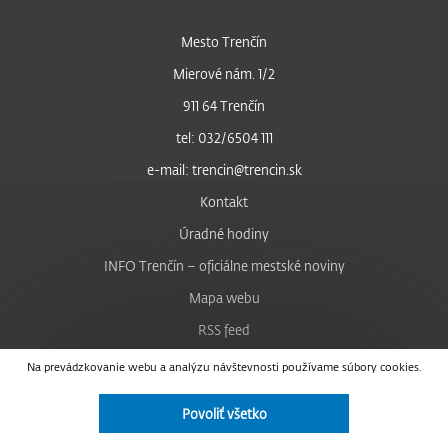
Mesto Trenčín
Mierové nám. 1/2
911 64 Trenčín
tel: 032/6504 111
e-mail: trencin@trencin.sk
Kontakt
Úradné hodiny
INFO Trenčín – oficiálne mestské noviny
Mapa webu
RSS feed
Nastavenie cookies
Na prevádzkovanie webu a analýzu návštevnosti používame súbory cookies.
Facebook
Povoliť všetko
YouTube