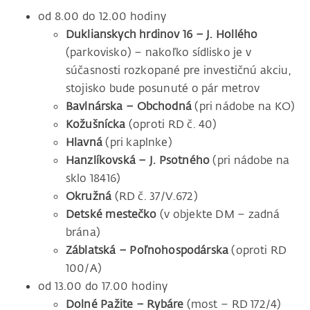
od 8.00 do 12.00 hodiny
Duklianskych hrdinov 16 – J. Hollého
(parkovisko) – nakoľko sídlisko je v
súčasnosti rozkopané pre investičnú akciu,
stojisko bude posunuté o pár metrov
Bavlnárska – Obchodná
(pri nádobe na KO)
Kožušnícka
(oproti RD č. 40)
Hlavná
(pri kaplnke)
Hanzlíkovská – J. Psotného
(pri nádobe na
sklo 18416)
Okružná
(RD č. 37/V.672)
Detské mestečko
(v objekte DM – zadná
brána)
Záblatská – Poľnohospodárska
(oproti RD
100/A)
od 13.00 do 17.00 hodiny
Dolné Pažite – Rybáre
(most – RD 172/4)