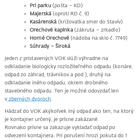
Pri parku
(pošta – KD)
Majerská
(oproti RD č. 9)
Kasárenská
(križovatka smer do Stavív)
Orechové kaplnka
(zákruta – zrkadlo)
Horné Orechové
(nádoba na sklo č. 7749)
Súhrady – Široká
Jeden z pristavených VOK slúži výhradne na
odkladanie biologicky rozložiteľného odpadu (konáre,
odpad zo záhrad, trávnikov a pod.), druhý na
odkladanie iného odpadu, okrem drobného
stavebného odpadu. Ten je možné odovzdať len
v
zberných dvoroch
.
Hádzať do VOK akýkoľvek iný odpad ako ten, na ktorý
je kontajner určený, je prísne zakázané.
Rovnako prísne sa zakazuje vykladať odpad po
odvezení kontajnera. Pri porušení hrozí pokuta do 1