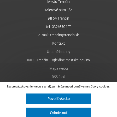
Mesto Trenčín
Mierové nám. 1/2
911 64 Trenčín
tel: 032/6504 111
e-mail: trencin@trencin.sk
Kontakt
Úradné hodiny
INFO Trenčín – oficiálne mestské noviny
Mapa webu
RSS feed
Nastavenie cookies
Na prevádzkovanie webu a analýzu návštevnosti používame súbory cookies.
Facebook
Povoliť všetko
YouTube
Instagram
Odmietnuť