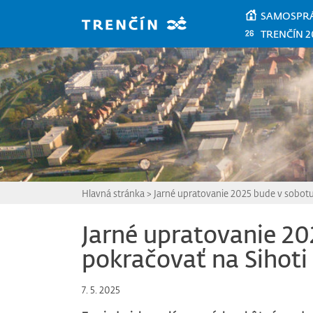
Prejsť na hlavný obsah
SAMOSPR
TRENČÍN 2
Hlavná stránka
>
Jarné upratovanie 2025 bude v sobotu
Jarné upratovanie 20
pokračovať na Sihoti
7. 5. 2025