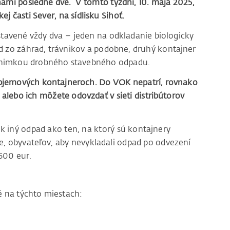
ami posledné dve. V tomto týždni, 10. mája 2025,
j časti Sever, na sídlisku Sihoť.
avené vždy dva – jeden na odkladanie biologicky
 zo záhrad, trávnikov a podobne, druhý kontajner
výnimkou drobného stavebného odpadu.
objemových kontajneroch. Do VOK nepatrí, rovnako
alebo ich môžete odovzdať v sieti distribútorov
 iný odpad ako ten, na ktorý sú kontajnery
e, obyvateľov, aby nevykladali odpad po odvezení
500 eur.
 na týchto miestach: