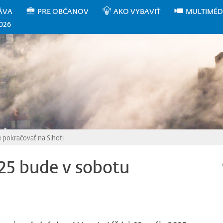
ÁVA
PRE OBČANOV
AKO VYBAVIŤ
MULTIMÉD
026
 pokračovať na Sihoti
25 bude v sobotu