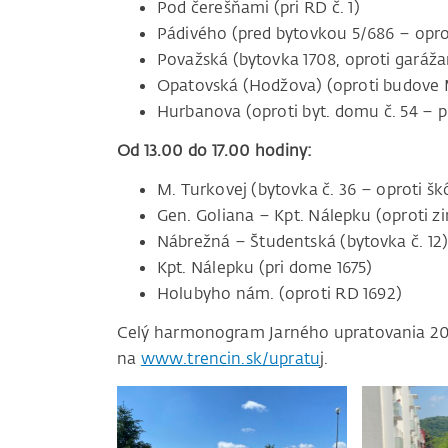
Pod čerešňami (pri RD č. 1)
Pádivého (pred bytovkou 5/686 – opro
Považská (bytovka 1708, oproti garáža
Opatovská (Hodžova) (oproti budove 
Hurbanova (oproti byt. domu č. 54 – p
Od 13.00 do 17.00 hodiny:
M. Turkovej (bytovka č. 36 – oproti šk
Gen. Goliana – Kpt. Nálepku (oproti z
Nábrežná – Študentská (bytovka č. 12
Kpt. Nálepku (pri dome 1675)
Holubyho nám. (oproti RD 1692)
Celý harmonogram Jarného upratovania 202
na
www.trencin.sk/upratu
j.