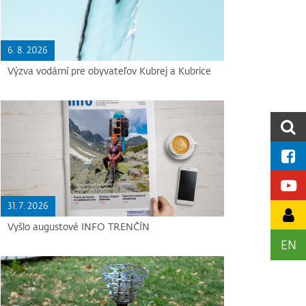
6. 8. 2026
Výzva vodární pre obyvateľov Kubrej a Kubrice
31. 7. 2026
Vyšlo augustové INFO TRENČÍN
EN