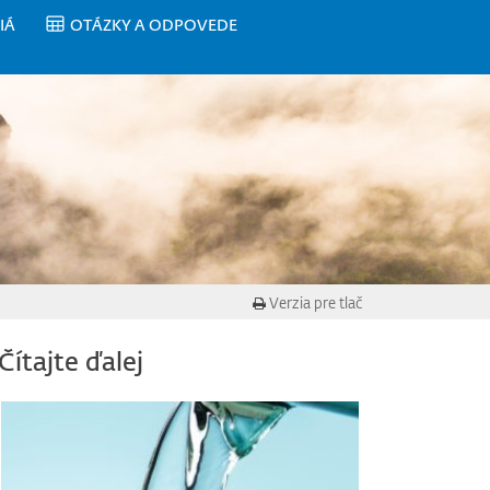
IÁ
OTÁZKY A ODPOVEDE
Verzia pre tlač
Čítajte ďalej