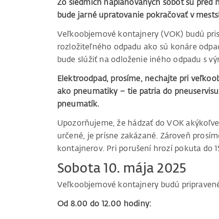
Zo siedmich naplánovaných sobôt sú pred n
bude jarné upratovanie pokračovať v mestske
Veľkoobjemové kontajnery (VOK) budú prist
rozložiteľného odpadu ako sú konáre odpad
bude slúžiť na odloženie iného odpadu s 
Elektroodpad, prosíme, nechajte pri veľko
ako pneumatiky – tie patria do pneuservisu 
pneumatík.
Upozorňujeme, že hádzať do VOK akýkoľvek
určené, je prísne zakázané. Zároveň prosím
kontajnerov. Pri porušení hrozí pokuta do 1
Sobota 10. mája 2025
Veľkoobjemové kontajnery budú pripravené
Od 8.00 do 12.00 hodiny: