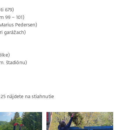
ti 679)
m 99 – 101)
Marius Pedersen)
ri garážach)
ôlke)
im. štadiónu)
)
5 nájdete na stiahnutie