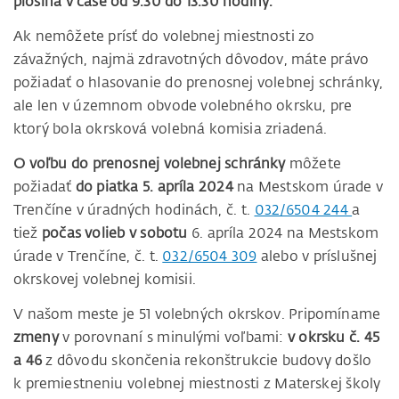
plošina v čase od 9.30 do 13.30 hodiny.
Ak nemôžete prísť do volebnej miestnosti zo
závažných, najmä zdravotných dôvodov, máte právo
požiadať o hlasovanie do prenosnej volebnej schránky,
ale len v územnom obvode volebného okrsku, pre
ktorý bola okrsková volebná komisia zriadená.
O voľbu do prenosnej volebnej schránky
môžete
požiadať
do piatka 5. apríla 2024
na Mestskom úrade v
Trenčíne v úradných hodinách, č. t.
032/6504 244
a
tiež
počas volieb v sobotu
6. apríla 2024 na Mestskom
úrade v Trenčíne, č. t.
032/6504 309
alebo v príslušnej
okrskovej volebnej komisii.
V našom meste je 51 volebných okrskov. Pripomíname
zmeny
v porovnaní s minulými voľbami:
v okrsku č. 45
a 46
z dôvodu skončenia rekonštrukcie budovy došlo
k premiestneniu volebnej miestnosti z Materskej školy