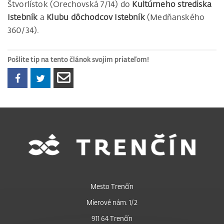
Štvorlístok (Orechovská 7/14) do
Kultúrneho strediska
Istebník
a
Klubu dôchodcov Istebník
(Medňanského
360/34).
Pošlite tip na tento článok svojim priateľom!
Mesto Trenčín
Mierové nám. 1/2
911 64 Trenčín