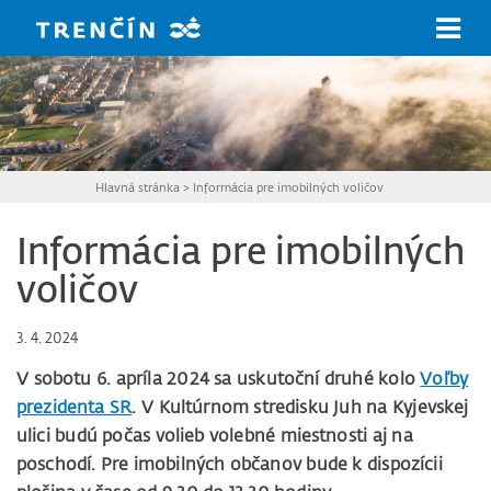
Prejsť na hlavný obsah
Hlavná stránka
>
Informácia pre imobilných voličov
Informácia pre imobilných
voličov
3. 4. 2024
V sobotu 6. apríla 2024 sa uskutoční druhé kolo
Voľby
prezidenta SR
. V Kultúrnom stredisku Juh na Kyjevskej
ulici budú počas volieb volebné miestnosti aj na
poschodí. Pre imobilných občanov bude k dispozícii