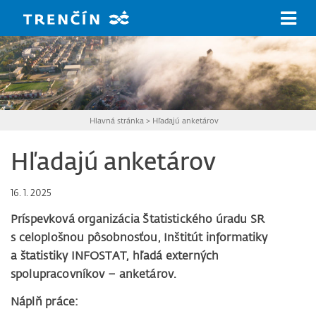
Prejsť na hlavný obsah
Hlavná stránka
>
Hľadajú anketárov
Hľadajú anketárov
16. 1. 2025
Príspevková organizácia Štatistického úradu SR
s celoplošnou pôsobnosťou, Inštitút informatiky
a štatistiky INFOSTAT, hľadá externých
spolupracovníkov – anketárov.
Náplň práce: