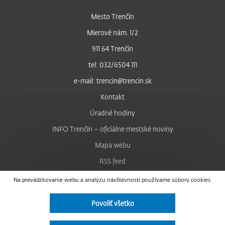
Mesto Trenčín
Mierové nám. 1/2
911 64 Trenčín
tel: 032/6504 111
e-mail: trencin@trencin.sk
Kontakt
Úradné hodiny
INFO Trenčín – oficiálne mestské noviny
Mapa webu
RSS feed
Nastavenie cookies
Na prevádzkovanie webu a analýzu návštevnosti používame súbory cookies.
Facebook
Povoliť všetko
YouTube