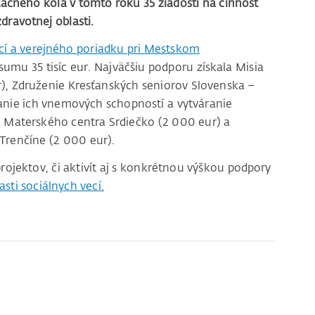
ačného kola v tomto roku 35 žiadostí na činnosť
zdravotnej oblasti.
cí a verejného poriadku pri Mestskom
sumu 35 tisíc eur. Najväčšiu podporu získala Misia
), Združenie Kresťanských seniorov Slovenska –
vanie ich vnemových schopností a vytváranie
 Materského centra Srdiečko (2 000 eur) a
Trenčíne (2 000 eur).
jektov, či aktivít aj s konkrétnou výškou podpory
asti sociálnych vecí.