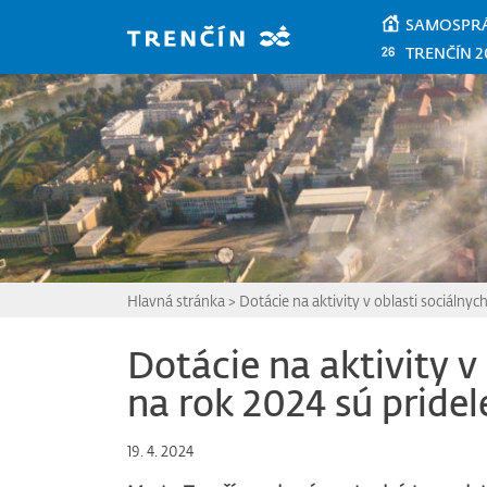
Prejsť na hlavný obsah
SAMOSPR
TRENČÍN 2
Hlavná stránka
>
Dotácie na aktivity v oblasti sociálnyc
Dotácie na aktivity v
na rok 2024 sú pride
19. 4. 2024