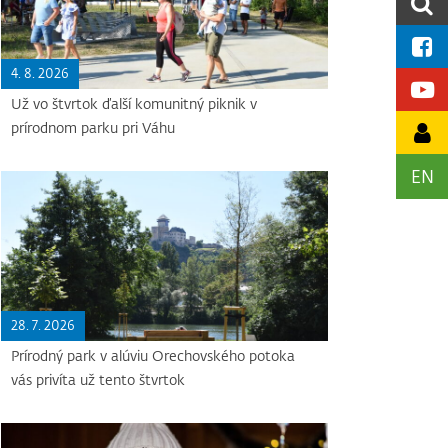
4. 8. 2026
Už vo štvrtok ďalší komunitný piknik v
prírodnom parku pri Váhu
EN
28. 7. 2026
Prírodný park v alúviu Orechovského potoka
vás privíta už tento štvrtok