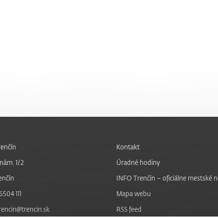
enčín
Kontakt
nám. 1/2
Úradné hodiny
enčín
INFO Trenčín – oficiálne mestské 
6504 111
Mapa webu
trencin@trencin.sk
RSS feed