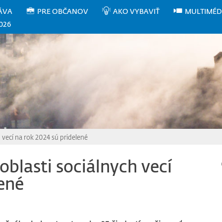
ÁVA
PRE OBČANOV
AKO VYBAVIŤ
MULTIMÉD
026
h vecí na rok 2024 sú pridelené
 oblasti sociálnych vecí
lené