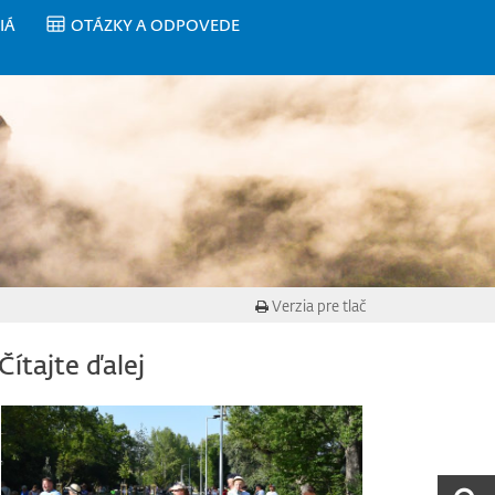
IÁ
OTÁZKY A ODPOVEDE
Verzia pre tlač
Čítajte ďalej