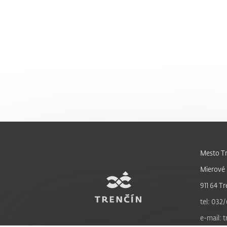
Mesto Tr
Mierové 
911 64 Tr
tel: 032/
e-mail: 