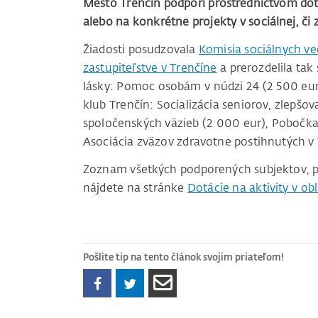
Mesto Trenčín podporí prostredníctvom dot
alebo na konkrétne projekty v sociálnej, či 
Žiadosti posudzovala
Komisia sociálnych ve
zastupiteľstve v Trenčíne
a prerozdelila tak 
lásky: Pomoc osobám v núdzi 24 (2 500 eur
klub Trenčín: Socializácia seniorov, zlepšo
spoločenských väzieb (2 000 eur), Pobočka
Asociácia zväzov zdravotne postihnutých v 
Zoznam všetkých podporených subjektov, pro
nájdete na stránke
Dotácie na aktivity v obl
Pošlite tip na tento článok svojim priateľom!