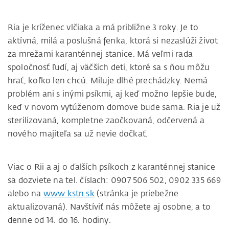
Ria je kríženec vlčiaka a má približne 3 roky. Je to
aktívná, milá a poslušná fenka, ktorá si nezaslúži život
za mrežami karanténnej stanice. Má veľmi rada
spoločnosť ľudí, aj väčších detí, ktoré sa s ňou môžu
hrať, koľko len chcú. Miluje dlhé prechádzky. Nemá
problém ani s inými psíkmi, aj keď možno lepšie bude,
keď v novom vytúženom domove bude sama. Ria je už
sterilizovaná, kompletne zaočkovaná, odčervená a
nového majiteľa sa už nevie dočkať.
Viac o Rii a aj o ďalších psíkoch z karanténnej stanice
sa dozviete na tel. číslach: 0907 506 502, 0902 335 669
alebo na
www.kstn.sk
(stránka je priebežne
aktualizovaná). Navštíviť nás môžete aj osobne, a to
denne od 14. do 16. hodiny.