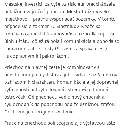
Mestskej investícii za vyše 32 tisíc eur predchádzala
približne dvojročná príprava. Mesto totiž muselo
majetkovo – právne vysporiadať pozemky. V tomto
prípade šlo o takmer 50 vlastníkov. Keďže sa
trenčianska mestská samospráva rozhodla suplovať
úlohu štátu, dôležitá bola i komunikácia a dohoda so
správcom štátnej cesty (Slovenská správa ciest)
i s dopravným inšpektorátom.
Priechod na hlavnej ceste je kombinovaný s
priechodom pre cyklistov a jeho šírka je až 6 metrov.
Vzhľadom k charakteru komunikácie a jej dopravnej
vyťaženosti bol vybudovaný i stredový ochranný
ostrovček. Od priechodu vedie nový chodník a
cyklochodník do podchodu pod železničnou traťou.
Doplnené je i verejné osvetlenie.
Práce na priechode boli spojené aj s výstavbou ešte