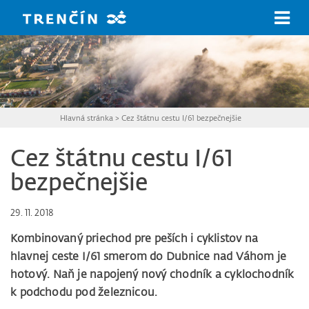
Prejsť na hlavný obsah
Hlavná stránka
>
Cez štátnu cestu I/61 bezpečnejšie
Cez štátnu cestu I/61
bezpečnejšie
29. 11. 2018
Kombinovaný priechod pre peších i cyklistov na
hlavnej ceste I/61 smerom do Dubnice nad Váhom je
hotový. Naň je napojený nový chodník a cyklochodník
k podchodu pod železnicou.