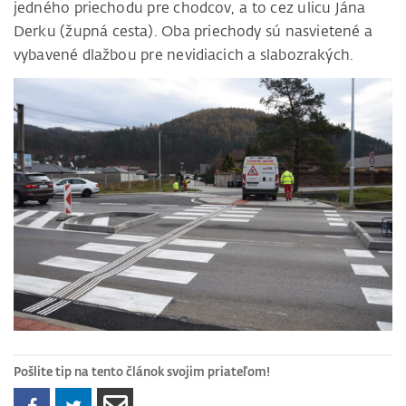
jedného priechodu pre chodcov, a to cez ulicu Jána
Derku (župná cesta). Oba priechody sú nasvietené a
vybavené dlažbou pre nevidiacich a slabozrakých.
Pošlite tip na tento článok svojim priateľom!