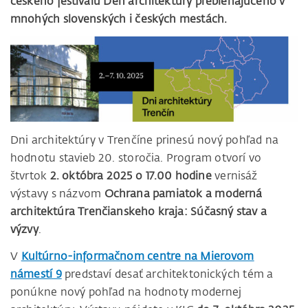
českého festivalu Den architektury prebiehajúceho v
mnohých slovenských i českých mestách.
Dni architektúry v Trenčíne prinesú nový pohľad na
hodnotu stavieb 20. storočia. Program otvorí vo
štvrtok
2. októbra 2025 o 17.00 hodine
vernisáž
výstavy s názvom
Ochrana pamiatok a moderná
architektúra Trenčianskeho kraja: Súčasný stav a
výzvy
.
V
Kultúrno-informačnom centre na Mierovom
námestí 9
predstaví desať architektonických tém a
ponúkne nový pohľad na hodnoty modernej