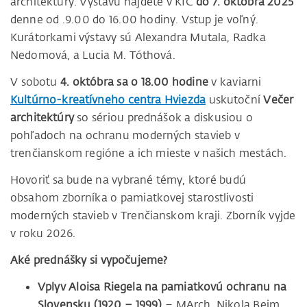
architektúry. Výstavu nájdete v KIC
do 7. októbra 2025
denne od .9.00 do 16.00 hodiny. Vstup je voľný.
Kurátorkami výstavy sú Alexandra Mutala, Radka
Nedomová, a Lucia M. Tóthová.
V sobotu
4. októbra sa o 18.00 hodine
v kaviarni
Kultúrno-kreatívneho centra Hviezda
uskutoční
Večer
architektúry
so sériou prednášok a diskusiou o
pohľadoch na ochranu moderných stavieb v
trenčianskom regióne a ich mieste v našich mestách.
Hovoriť sa bude na vybrané témy, ktoré budú
obsahom zborníka o pamiatkovej starostlivosti
moderných stavieb v Trenčianskom kraji. Zborník vyjde
v roku 2026.
Aké prednášky si vypočujeme?
Vplyv Aloisa Riegela na pamiatkovú ochranu na
Slovensku (1920 – 1999)
– MArch, Nikola Beim,