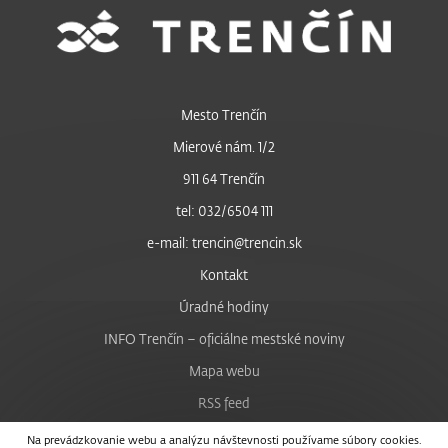
Mesto Trenčín
Mierové nám. 1/2
911 64 Trenčín
tel: 032/6504 111
e-mail: trencin@trencin.sk
Kontakt
Úradné hodiny
INFO Trenčín – oficiálne mestské noviny
Mapa webu
RSS feed
Nastavenie cookies
Na prevádzkovanie webu a analýzu návštevnosti používame súbory cookies.