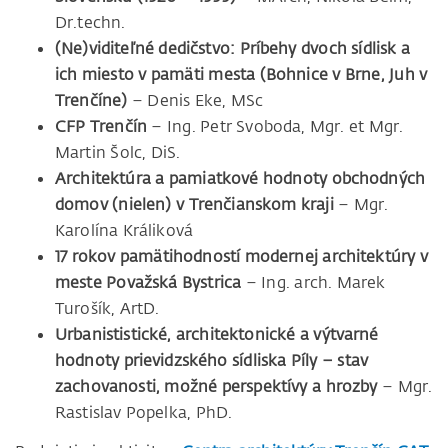
Dr.techn.
(Ne)viditeľné dedičstvo: Príbehy dvoch sídlisk a
ich miesto v pamäti mesta (Bohnice v Brne, Juh v
Trenčíne)
– Denis Eke, MSc
CFP Trenčín
– Ing. Petr Svoboda, Mgr. et Mgr.
Martin Šolc, DiS.
Architektúra a pamiatkové hodnoty obchodných
domov (nielen) v Trenčianskom kraji
– Mgr.
Karolína Králiková
17 rokov pamätihodností modernej architektúry v
meste Považská Bystrica
– Ing. arch. Marek
Turošík, ArtD.
Urbanististické, architektonické a výtvarné
hodnoty prievidzského sídliska Píly – stav
zachovanosti, možné perspektívy a hrozby
– Mgr.
Rastislav Popelka, PhD.