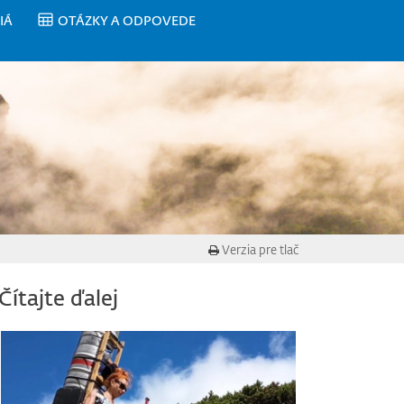
IÁ
OTÁZKY A ODPOVEDE
Verzia pre tlač
Čítajte ďalej