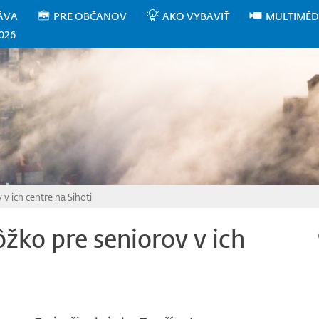
ÁVA
PRE OBČANOV
AKO VYBAVIŤ
MULTIMÉD
026
v ich centre na Sihoti
žko pre seniorov v ich