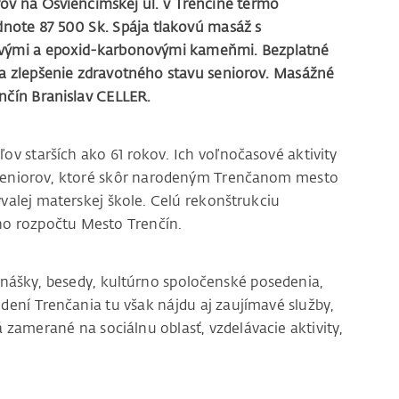
ov na Osvienčimskej ul. v Trenčíne termo
ote 87 500 Sk. Spája tlakovú masáž s
ovými a epoxid-karbonovými kameňmi. Bezplatné
a zlepšenie zdravotného stavu seniorov. Masážné
nčín Branislav CELLER.
starších ako 61 rokov. Ich voľnočasové aktivity
seniorov, ktoré skôr narodeným Trenčanom mesto
valej materskej škole. Celú rekonštrukciu
jho rozpočtu Mesto Trenčín.
y, besedy, kultúrno spoločenské posedenia,
dení Trenčania tu však nájdu aj zaujímavé služby,
 zamerané na sociálnu oblasť, vzdelávacie aktivity,