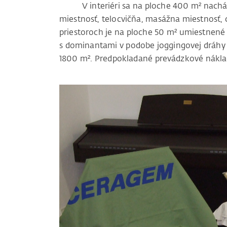
V interiéri sa na ploche 400 m² nachádza
miestnosť, telocvičňa, masážna miestnosť, c
priestoroch je na ploche 50 m² umiestnené 
s dominantami v podobe joggingovej dráhy 
1800 m². Predpokladané prevádzkové nákla