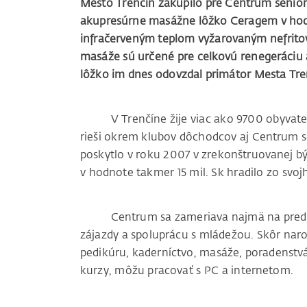
Mesto Trenčín zakúpilo pre Centrum senior
akupresúrne masážne lôžko Ceragem v hodn
infračerveným teplom vyžarovaným nefrit
masáže sú určené pre celkovú renegeráciu 
lôžko im dnes odovzdal primátor Mesta Tre
V Trenčíne žije viac ako 9700 obyvateľov 
rieši okrem klubov dôchodcov aj Centrum 
poskytlo v roku 2007 v zrekonštruovanej bý
v hodnote takmer 15 mil. Sk hradilo zo svo
Centrum sa zameriava najmä na prednášk
zájazdy a spoluprácu s mládežou.
Skôr naro
pedikúru, kaderníctvo, masáže, poradenstvá
kurzy, môžu pracovať s PC a internetom.