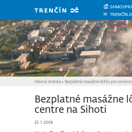
Prejsť na hlavný obsah
SAMOSPR
TRENČÍN 2
Hlavná stránka
>
Bezplatné masážne lôžko pre seniorov 
Bezplatné masážne lô
centre na Sihoti
25. 1. 2008