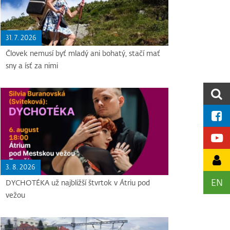
31. 7. 2026
Človek nemusí byť mladý ani bohatý, stačí mať
sny a ísť za nimi
3. 8. 2026
EN
DYCHOTÉKA už najbližší štvrtok v Átriu pod
vežou