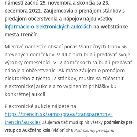
námestí začnú 25. novembra a skončia sa 23.
decembra 2022. Záujemcovia o prenájom stánkov s
predajom občerstvenia a nápojov nájdu všetky
informácie o elektronických aukciách
na webstránke
mesta Trenčín.
Mierové námestie obsadí počas Vianočných trhov 56
drevených domčekov. V 44 z nich budú predávať svoje
výrobky remeselníci. V 12 domčekoch sa budú predávať
nápoje a občerstvenie. Ak máte záujem o prenájom
niektorého z týchto 12 stánkov, musíte sa zúčastniť
elektronickej aukcie a to vyplnením prihlášky ku
konkrétnej aukcii.
Elektronické aukcie nájdete na
https://trencin.sk/samosprava/transparentny-
trencin/aukcie/
Záujemca tiež musí splniť všetky
podmienky pre
vstup do Aukčného kola
(viď príloha
Podmienky prenájmu