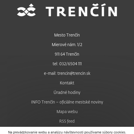
Mesto Trenčín
Mierové nám. 1/2
911 64 Trenčín
tel: 032/6504 111
e-mail: trencin@trencin.sk
Kontakt
Úradné hodiny
INFO Trenčín – oficiálne mestské noviny
Mapa webu
RSS feed
Nastavenie cookies
Na prevádzkovanie webu a analýzu návštevnosti používame súbory cookies.