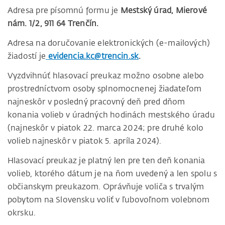
Adresa pre písomnú formu je
Mestský úrad, Mierové
nám. 1/2, 911 64 Trenčín.
Adresa na doručovanie elektronických (e-mailových)
žiadostí je
evidencia.kc@trencin.sk
.
Vyzdvihnúť hlasovací preukaz možno osobne alebo
prostredníctvom osoby splnomocnenej žiadateľom
najneskôr v posledný pracovný deň pred dňom
konania volieb v úradných hodinách mestského úradu
(najneskôr v piatok 22. marca 2024; pre druhé kolo
volieb najneskôr v piatok 5. apríla 2024).
Hlasovací preukaz je platný len pre ten deň konania
volieb, ktorého dátum je na ňom uvedený a len spolu s
občianskym preukazom. Oprávňuje voliča s trvalým
pobytom na Slovensku voliť v ľubovoľnom volebnom
okrsku.