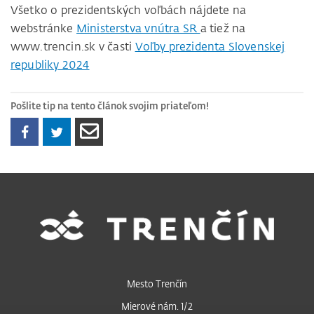
Všetko o prezidentských voľbách nájdete na
webstránke
Ministerstva vnútra SR
a tiež na
www.trencin.sk v časti
Voľby prezidenta Slovenskej
republiky 2024
Pošlite tip na tento článok svojim priateľom!
Mesto Trenčín
Mierové nám. 1/2