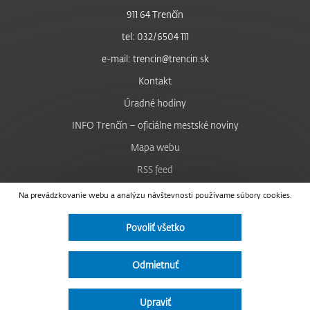
911 64 Trenčín
tel: 032/6504 111
e-mail: trencin@trencin.sk
Kontakt
Úradné hodiny
INFO Trenčín – oficiálne mestské noviny
Mapa webu
RSS feed
Nastavenie cookies
Na prevádzkovanie webu a analýzu návštevnosti používame súbory cookies.
Facebook
Povoliť všetko
YouTube
Instagram
Odmietnuť
Vyhlásenie o prístupnosti
Upraviť