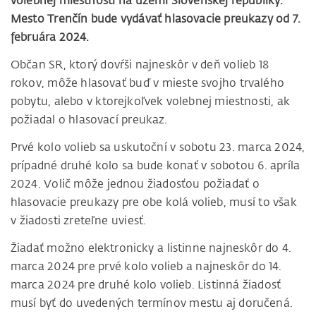
volebnej miestnosti na území Slovenskej republiky.
Mesto Trenčín bude vydávať hlasovacie preukazy od 7.
februára 2024.
Občan SR, ktorý dovŕši najneskôr v deň volieb 18
rokov, môže hlasovať buď v mieste svojho trvalého
pobytu, alebo v ktorejkoľvek volebnej miestnosti, ak
požiadal o hlasovací preukaz.
Prvé kolo volieb sa uskutoční v sobotu 23. marca 2024,
prípadné druhé kolo sa bude konať v sobotou 6. apríla
2024. Volič môže jednou žiadosťou požiadať o
hlasovacie preukazy pre obe kolá volieb, musí to však
v žiadosti zreteľne uviesť.
Žiadať možno elektronicky a listinne najneskôr do 4.
marca 2024 pre prvé kolo volieb a najneskôr do 14.
marca 2024 pre druhé kolo volieb. Listinná žiadosť
musí byť do uvedených termínov mestu aj doručená.