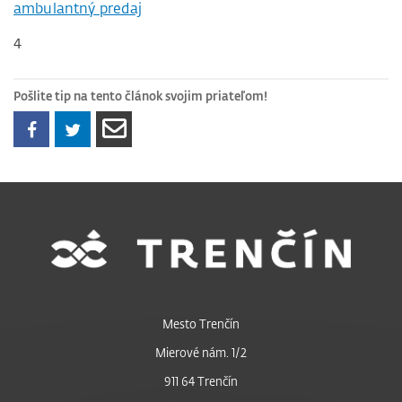
ambulantný predaj
4
Pošlite tip na tento článok svojim priateľom!
Mesto Trenčín
Mierové nám. 1/2
911 64 Trenčín