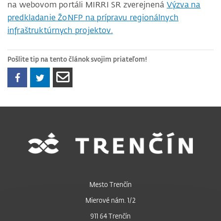
na webovom portáli MIRRI SR zverejnená
Výzva na
predkladanie ŽoNFP na prípravu regionálnych
infraštruktúrnych projektov.
Pošlite tip na tento článok svojim priateľom!
Mesto Trenčín
Mierové nám. 1/2
911 64 Trenčín