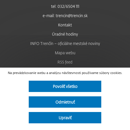
tel: 032/6504 111
e-mail: trencin@trencin.sk
Kontakt
Úradné hodiny
INFO Trenčín – oficiálne mestské noviny
Mapa webu
RSS feed
Nastavenie cookies
Na prevádzkovanie webu a analýzu návštevnosti používame súbory cookies.
Facebook
Povoliť všetko
YouTube
Instagram
Odmietnuť
Vyhlásenie o prístupnosti
Upraviť