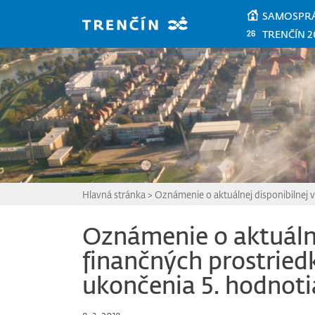
Prejsť na hlavný obsah
SAMOSPR
TRENČÍN 2
Hlavná stránka
>
Oznámenie o aktuálnej disponibilnej 
Oznámenie o aktuálne
finančných prostried
ukončenia 5. hodnoti