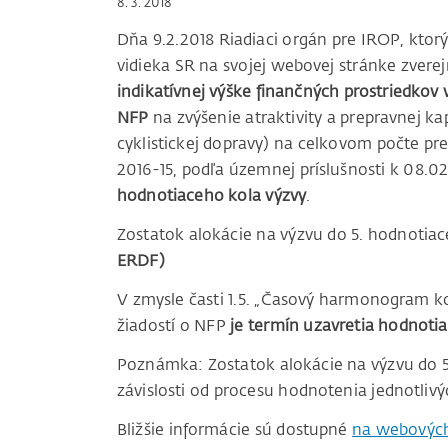
8. 3. 2018
Dňa 9.2.2018 Riadiaci orgán pre IROP, ktor
vidieka SR na svojej webovej stránke zverej
indikatívnej výške finančných prostriedkov
NFP
na zvýšenie atraktivity a prepravnej 
cyklistickej dopravy) na celkovom počte p
2016-15, podľa územnej príslušnosti k 08.0
hodnotiaceho kola výzvy
.
Zostatok alokácie na výzvu do 5. hodnotia
ERDF)
V zmysle časti 1.5. „Časový harmonogram k
žiadostí o NFP
je termín uzavretia hodnotia
Poznámka: Zostatok alokácie na výzvu do 5.
závislosti od procesu hodnotenia jednotli
Bližšie informácie sú dostupné
na webových