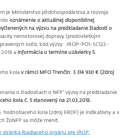
ým je Ministerstvo pôdohospodárstva a rozvoja
nilo
oznámenie o aktuálnej disponibilnej
 vyčlenených na výzvu na predkladanie žiadostí o
kapacity nemotorovej dopravy (predovšetkým
repravených osôb, kód výzvy: IROP-PO1-SC122-
2.2018 a
informácia o termíne uzávierky 5.
ceho kola
v rámci MFO Trenčín: 3 314 930 € (Zdroj
onania o žiadostiach o NFP“ výzvy na predkladanie
ceho kola č. 5 stanovený na 21.03.2018.
 hodnotiaceho kola (zdroj ERDF) je indikatívny a v
vých ŽoNFP sa môže meniť.
 stránka Riadiaceho orgánu pre IROP.