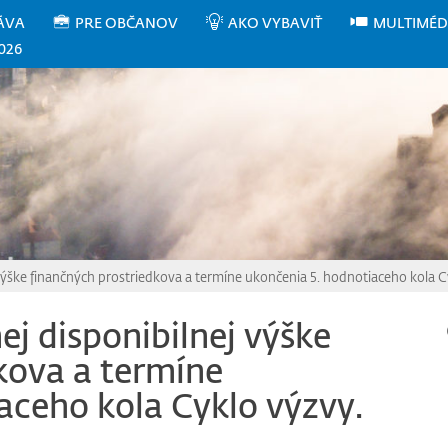
ÁVA
PRE OBČANOV
AKO VYBAVIŤ
MULTIMÉD
026
výške finančných prostriedkova a termíne ukončenia 5. hodnotiaceho kola C
j disponibilnej výške
kova a termíne
aceho kola Cyklo výzvy.