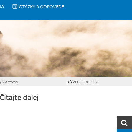
IÁ
OTÁZKY A ODPOVEDE
yklo výzvy.
Verzia pre tlač
Čítajte ďalej