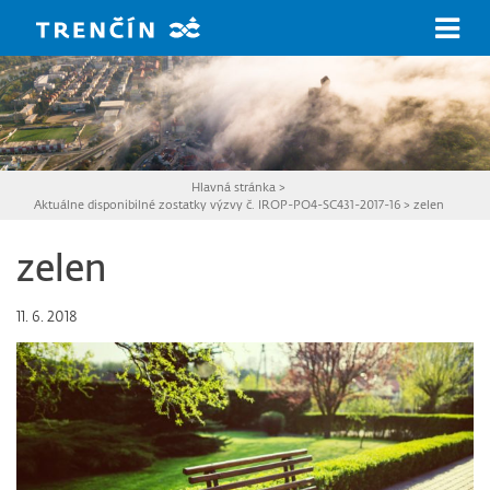
Prejsť na hlavný obsah
Hlavná stránka
>
Aktuálne disponibilné zostatky výzvy č. IROP-PO4-SC431-2017-16
>
zelen
zelen
11. 6. 2018