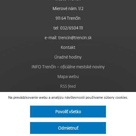
Mierové nám. 1/2
911 64 Trenčín
tel: 032/6504 111
e-mail: trencin@trencin.sk
Kontakt
Úradné hodiny
INFO Trenčín – oficiálne mestské noviny
Mapa webu
RSS feed
Nastavenie cookies
Na prevádzkovanie webu a analýzu návštevnosti používame súbory cookies.
Facebook
Povoliť všetko
YouTube
Instagram
Odmietnuť
Vyhlásenie o prístupnosti