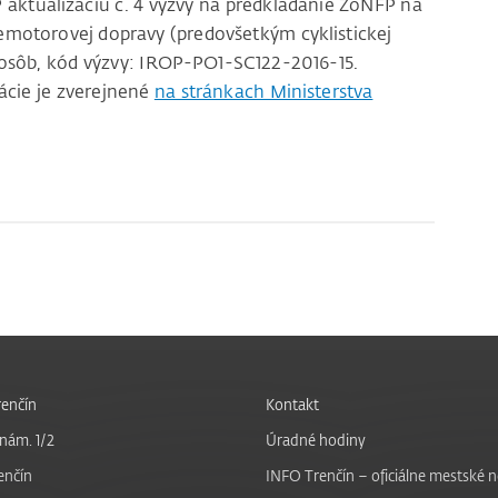
P aktualizáciu č. 4 výzvy na predkladanie ŽoNFP na
nemotorovej dopravy (predovšetkým cyklistickej
osôb, kód výzvy: IROP-PO1-SC122-2016-15.
ácie je zverejnené
na stránkach Ministerstva
enčín
Kontakt
nám. 1/2
Úradné hodiny
enčín
INFO Trenčín – oficiálne mestské 