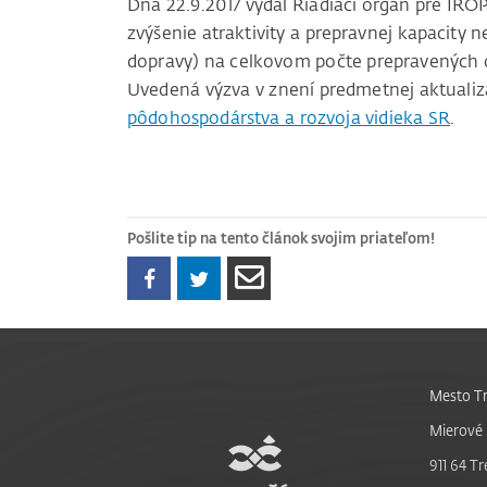
Dňa 22.9.2017 vydal Riadiaci orgán pre IRO
zvýšenie atraktivity a prepravnej kapacity 
dopravy) na celkovom počte prepravených 
Uvedená výzva v znení predmetnej aktualiz
pôdohospodárstva a rozvoja vidieka SR
.
Pošlite tip na tento článok svojim priateľom!
Mesto Tr
Mierové 
911 64 Tr