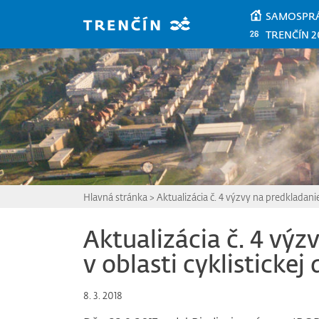
Prejsť na hlavný obsah
SAMOSPR
TRENČÍN 2
Hlavná stránka
>
Aktualizácia č. 4 výzvy na predkladani
Aktualizácia č. 4 vý
v oblasti cyklistickej
8. 3. 2018