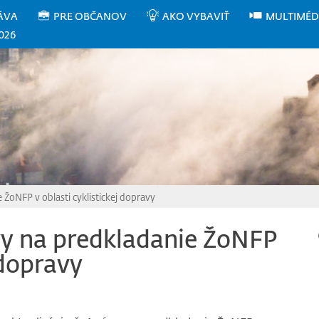
ÁVA
PRE OBČANOV
AKO VYBAVIŤ
MULTIMÉD
026
e ŽoNFP v oblasti cyklistickej dopravy
zvy na predkladanie ŽoNFP
 dopravy