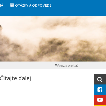
IÁ
OTÁZKY A ODPOVEDE
Verzia pre tlač
Čítajte ďalej