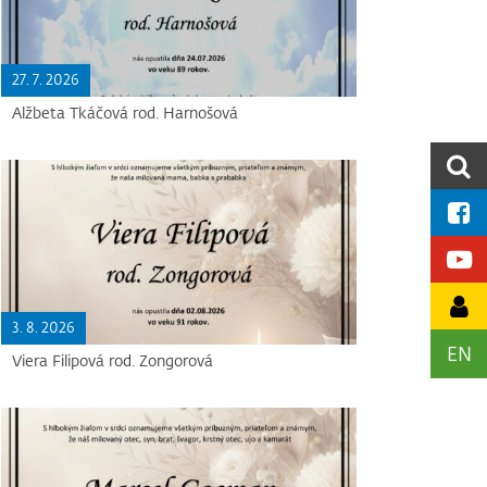
27. 7. 2026
Alžbeta Tkáčová rod. Harnošová
3. 8. 2026
EN
Viera Filipová rod. Zongorová