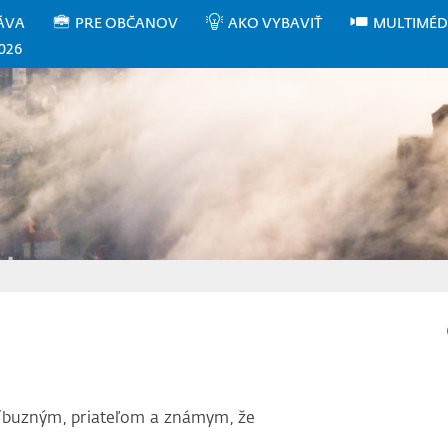
ÁVA
PRE OBČANOV
AKO VYBAVIŤ
MULTIMÉD
026
íbuzným, priateľom a známym, že