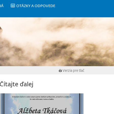
IÁ
OTÁZKY A ODPOVEDE
Verzia pre tlač
Čítajte ďalej