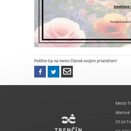
Pošlite tip na tento článok svojim priateľom!
Mesto Tr
Mierové 
911 64 Tr