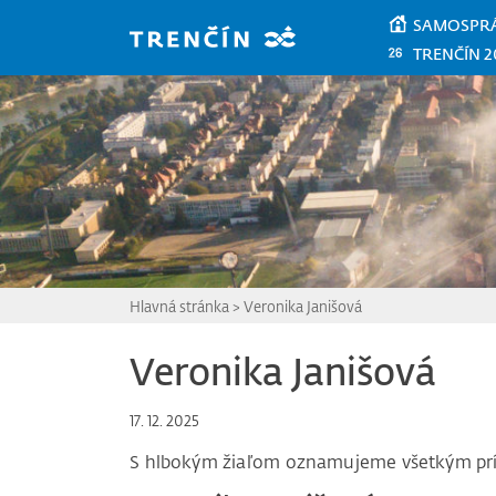
Prejsť na hlavný obsah
SAMOSPR
TRENČÍN 2
Hlavná stránka
>
Veronika Janišová
Veronika Janišová
17. 12. 2025
S hlbokým žiaľom oznamujeme všetkým pr