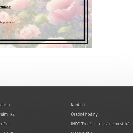
enčín
Kontakt
nám. 1/2
Úradné hodiny
enčín
INFO Trenčín – oficiálne mestské 