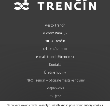
Mesto Trenčín
Mierové nám. 1/2
911 64 Trenčín
tel: 032/6504 111
e-mail: trencin@trencin.sk
Kontakt
Úradné hodiny
INFO Trenčín – oficiálne mestské noviny
Mapa webu
RSS feed
Nastavenie cookies
Na prevádzkovanie webu a analýzu návštevnosti používame súbory cookies.