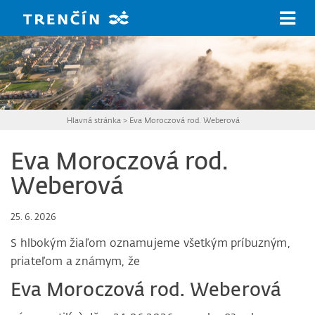
Prejsť na hlavný obsah
Hlavná stránka
>
Eva Moroczová rod. Weberová
Eva Moroczová rod.
Weberová
25. 6. 2026
S hlbokým žiaľom oznamujeme všetkým príbuzným,
priateľom a známym, že
Eva Moroczová rod. Weberová