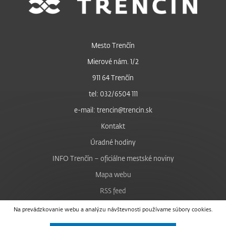
Mesto Trenčín
Mierové nám. 1/2
911 64 Trenčín
tel: 032/6504 111
e-mail: trencin@trencin.sk
Kontakt
Úradné hodiny
INFO Trenčín – oficiálne mestské noviny
Mapa webu
RSS feed
Nastavenie cookies
Na prevádzkovanie webu a analýzu návštevnosti používame súbory cookies.
Facebook