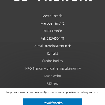
Mesto Trenčín
Mierové nám. 1/2
911 64 Trenčín
tel: 032/6504 111
e-mail: trencin@trencin.sk
Kontakt
Úradné hodiny
INFO Trenčín – oficiálne mestské noviny
Mapa webu
RSS feed
Nastavenie cookies
Na prevádzkovanie webu a analýzu návštevnosti používame súbory cookies.
Facebook
Povoliť všetko