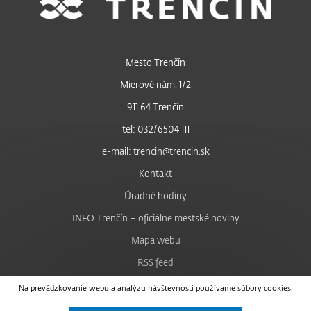
Mesto Trenčín
Mierové nám. 1/2
911 64 Trenčín
tel: 032/6504 111
e-mail: trencin@trencin.sk
Kontakt
Úradné hodiny
INFO Trenčín – oficiálne mestské noviny
Mapa webu
RSS feed
Nastavenie cookies
Na prevádzkovanie webu a analýzu návštevnosti používame súbory cookies.
Facebook