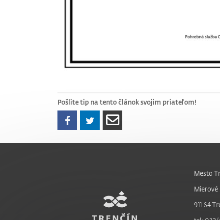
Pošlite tip na tento článok svojim priateľom!
Mesto Tr
Mierové 
911 64 Tr