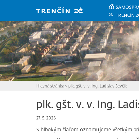
Prejsť na hlavný obsah
SAMOSPR
TRENČÍN 2
Hlavná stránka
>
plk. gšt. v. v. Ing. Ladislav Ševčík
plk. gšt. v. v. Ing. Lad
27. 5. 2026
S hlbokým žiaľom oznamujeme všetkým pr