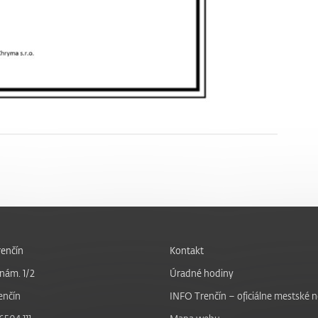
enčín
Kontakt
nám. 1/2
Úradné hodiny
enčín
INFO Trenčín – oficiálne mestské 