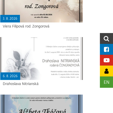
3. 8. 2026
Viera Filipová rod. Zongorová
6. 8. 2026
EN
Drahoslava Nitrianská