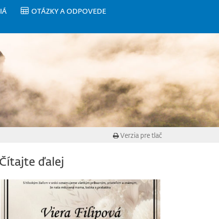
IÁ
OTÁZKY A ODPOVEDE
Verzia pre tlač
Čítajte ďalej