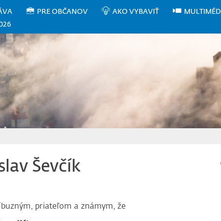
ÁVA
PRE OBČANOV
AKO VYBAVIŤ
MULTIMÉD
026
islav Ševčík
íbuzným, priateľom a známym, že