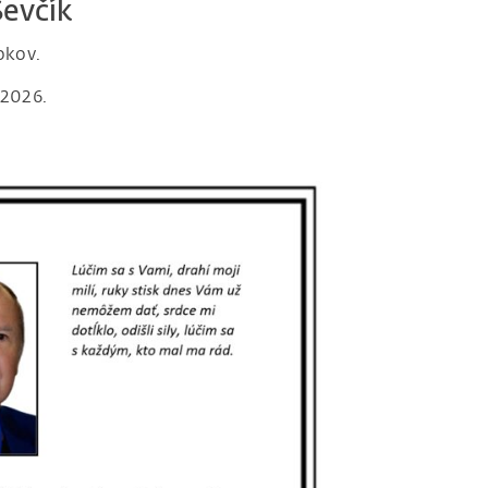
 Ševčík
okov.
.2026.