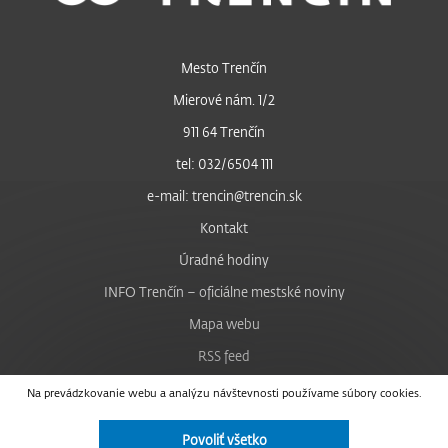
Mesto Trenčín
Mierové nám. 1/2
911 64 Trenčín
tel: 032/6504 111
e-mail: trencin@trencin.sk
Kontakt
Úradné hodiny
INFO Trenčín – oficiálne mestské noviny
Mapa webu
RSS feed
Nastavenie cookies
Na prevádzkovanie webu a analýzu návštevnosti používame súbory cookies.
Facebook
Povoliť všetko