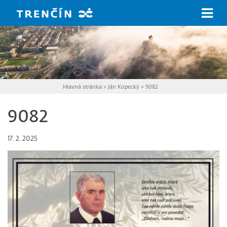
Prejsť na hlavný obsah
Hlavná stránka
>
Ján Kopecký
>
9082
9082
17. 2. 2025