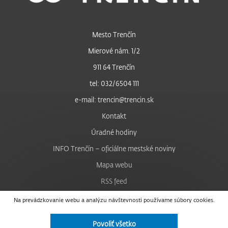
Mesto Trenčín
Mierové nám. 1/2
911 64 Trenčín
tel: 032/6504 111
e-mail: trencin@trencin.sk
Kontakt
Úradné hodiny
INFO Trenčín – oficiálne mestské noviny
Mapa webu
RSS feed
Nastavenie cookies
Na prevádzkovanie webu a analýzu návštevnosti používame súbory cookies.
Facebook
Povoliť všetko