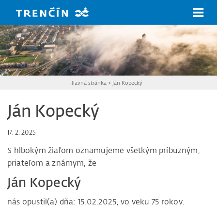
Prejsť na hlavný obsah
Hlavná stránka
>
Ján Kopecký
Ján Kopecký
17. 2. 2025
S hlbokým žiaľom oznamujeme všetkým príbuzným,
priateľom a známym, že
Ján Kopecký
nás opustil(a) dňa: 15.02.2025, vo veku 75 rokov.