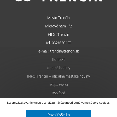
Mesto Trenčín
Mierové nám. 1/2
911 64 Trenčín
tel: 032/6504 111
e-mail: trencin@trencin.sk
Kontakt
Úradné hodiny
INFO Trenčín – oficiálne mestské noviny
Mapa webu
RSS feed
Nastavenie cookies
Na prevádzkovanie webu a analýzu návštevnosti používame súbory cookies.
Facebook
Povoliť všetko