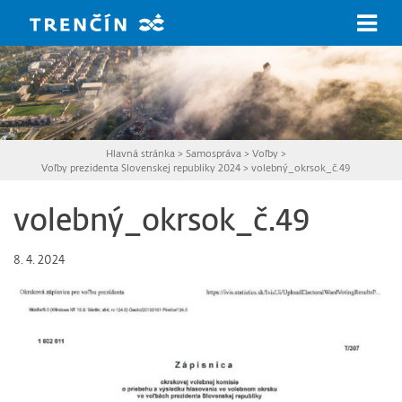
Prejsť na hlavný obsah
Hlavná stránka
>
Samospráva
>
Voľby
>
Voľby prezidenta Slovenskej republiky 2024
>
volebný_okrsok_č.49
volebný_okrsok_č.49
8. 4. 2024