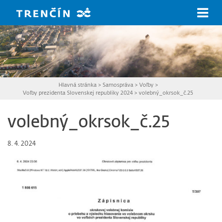
Prejsť na hlavný obsah
Hlavná stránka
>
Samospráva
>
Voľby
>
Voľby prezidenta Slovenskej republiky 2024
>
volebný_okrsok_č.25
volebný_okrsok_č.25
8. 4. 2024