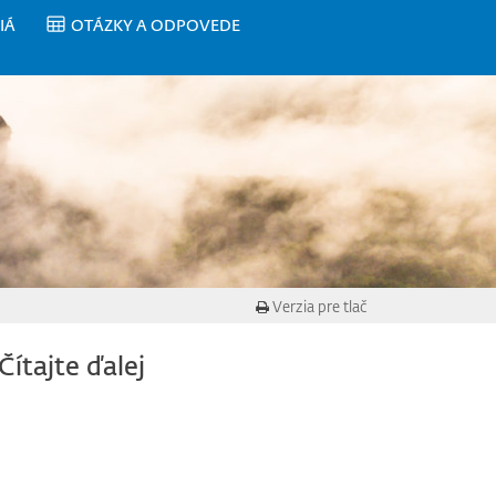
IÁ
OTÁZKY A ODPOVEDE
Verzia pre tlač
Čítajte ďalej