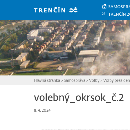
Prejsť na hlavný obsah
SAMOSPR
TRENČÍN 2
Hlavná stránka
>
Samospráva
>
Voľby
>
Voľby preziden
volebný_okrsok_č.2
8. 4. 2024