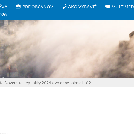
ÁVA
PRE OBČANOV
AKO VYBAVIŤ
MULTIMÉD
026
ta Slovenskej republiky 2024
>
volebný_okrsok_č.2