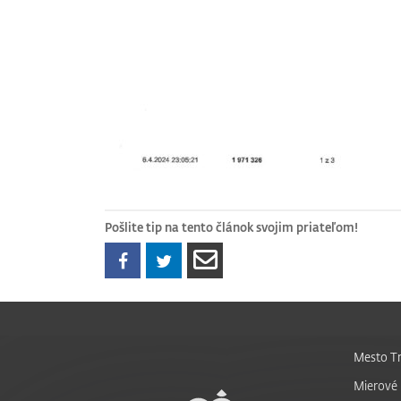
Pošlite tip na tento článok svojim priateľom!
Mesto Tr
Mierové 