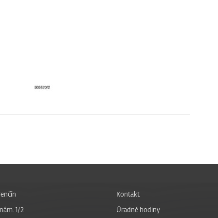
enčín
Kontakt
nám. 1/2
Úradné hodiny