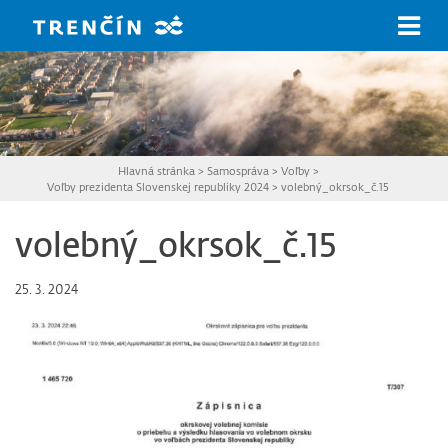
Prejsť na hlavný obsah
Hlavná stránka
>
Samospráva
>
Voľby
>
Voľby prezidenta Slovenskej republiky 2024
>
volebný_okrsok_č.15
volebný_okrsok_č.15
25. 3. 2024