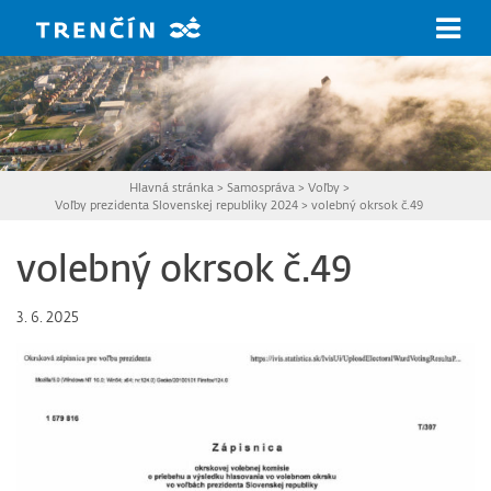
Prejsť na hlavný obsah
Hlavná stránka
>
Samospráva
>
Voľby
>
Voľby prezidenta Slovenskej republiky 2024
>
volebný okrsok č.49
volebný okrsok č.49
3. 6. 2025