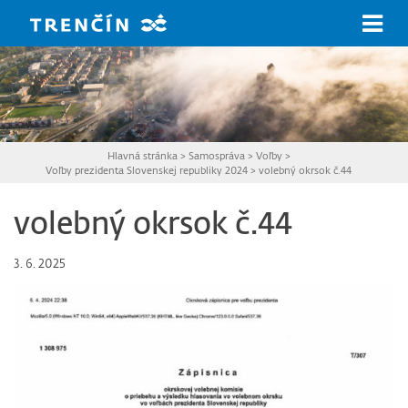
Prejsť na hlavný obsah
Hlavná stránka
>
Samospráva
>
Voľby
>
Voľby prezidenta Slovenskej republiky 2024
>
volebný okrsok č.44
volebný okrsok č.44
3. 6. 2025