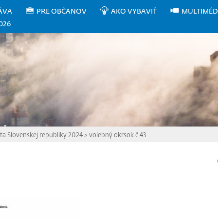
ÁVA
PRE OBČANOV
AKO VYBAVIŤ
MULTIMÉD
026
ta Slovenskej republiky 2024
>
volebný okrsok č.43