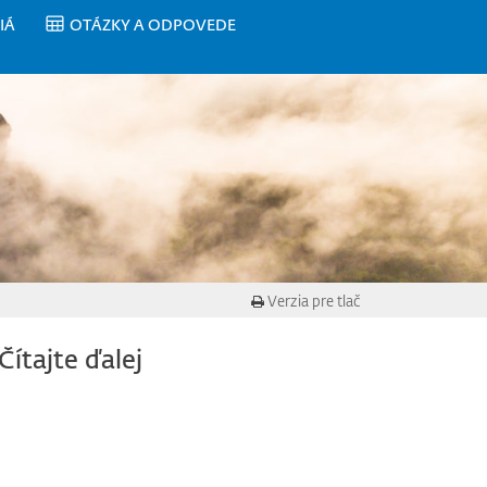
IÁ
OTÁZKY A ODPOVEDE
Verzia pre tlač
Čítajte ďalej