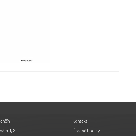
enčín
Kontakt
nám. 1/2
Úradné hodiny