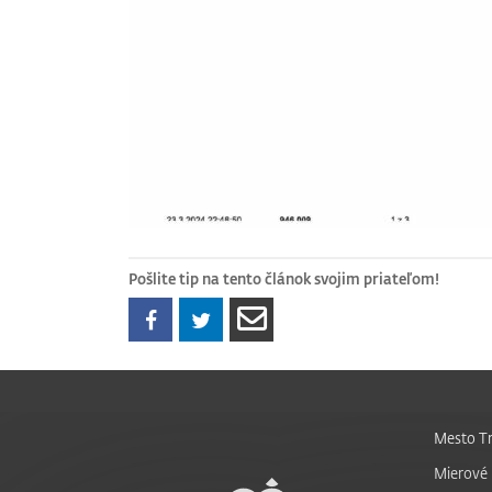
Pošlite tip na tento článok svojim priateľom!
Mesto Tr
Mierové 