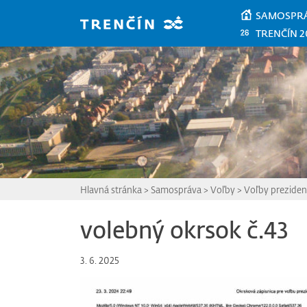
Prejsť na hlavný obsah
SAMOSPR
TRENČÍN 2
Hlavná stránka
>
Samospráva
>
Voľby
>
Voľby preziden
volebný okrsok č.43
3. 6. 2025