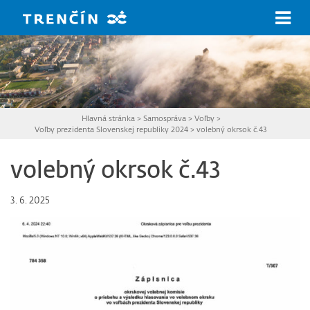
Prejsť na hlavný obsah
Hlavná stránka
>
Samospráva
>
Voľby
>
Voľby prezidenta Slovenskej republiky 2024
>
volebný okrsok č.43
volebný okrsok č.43
3. 6. 2025