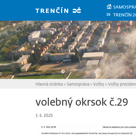
Prejsť na hlavný obsah
SAMOSPR
TRENČÍN 2
Hlavná stránka
>
Samospráva
>
Voľby
>
Voľby preziden
volebný okrsok č.29
3. 6. 2025