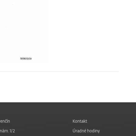
enčín
Kontakt
nám. 1/2
Úradné hodiny