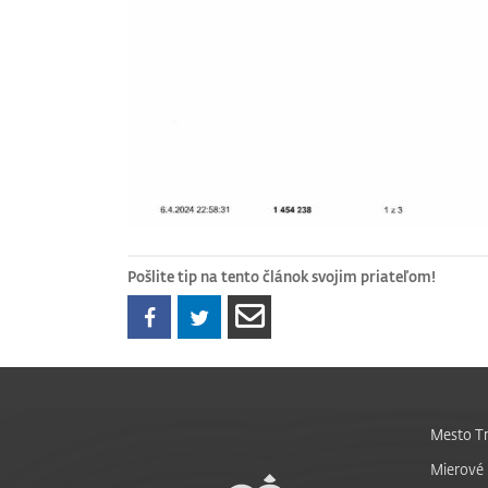
Pošlite tip na tento článok svojim priateľom!
Mesto Tr
Mierové 