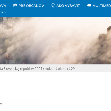
ÁVA
PRE OBČANOV
AKO VYBAVIŤ
MULTIMÉD
026
ta Slovenskej republiky 2024
>
volebný okrsok č.29