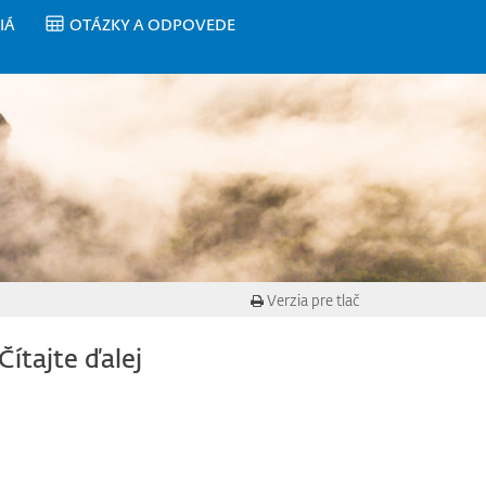
IÁ
OTÁZKY A ODPOVEDE
Verzia pre tlač
Čítajte ďalej