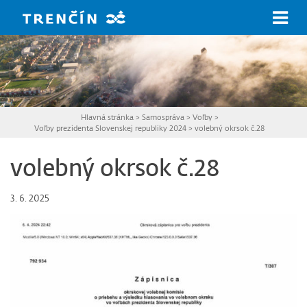
Prejsť na hlavný obsah
Hlavná stránka
>
Samospráva
>
Voľby
>
Voľby prezidenta Slovenskej republiky 2024
>
volebný okrsok č.28
volebný okrsok č.28
3. 6. 2025