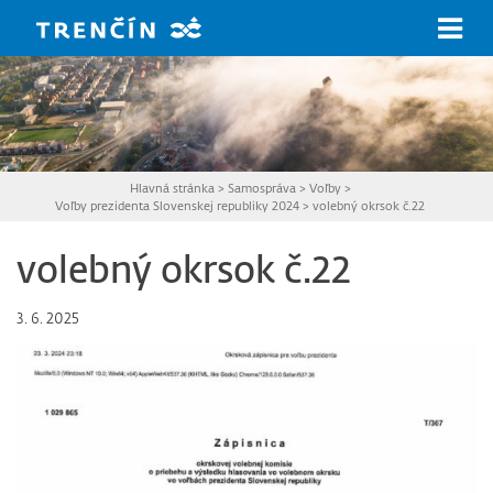
Prejsť na hlavný obsah
Hlavná stránka
>
Samospráva
>
Voľby
>
Voľby prezidenta Slovenskej republiky 2024
>
volebný okrsok č.22
volebný okrsok č.22
3. 6. 2025