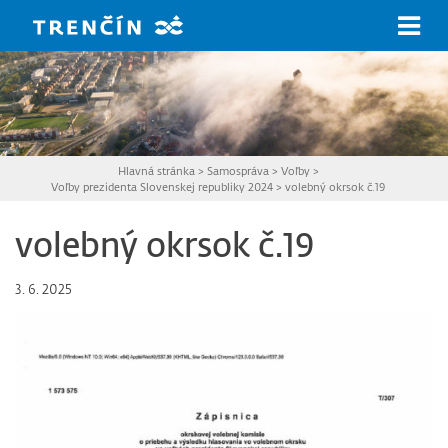
Prejsť na hlavný obsah
Hlavná stránka
>
Samospráva
>
Voľby
>
Voľby prezidenta Slovenskej republiky 2024
>
volebný okrsok č.19
volebný okrsok č.19
3. 6. 2025