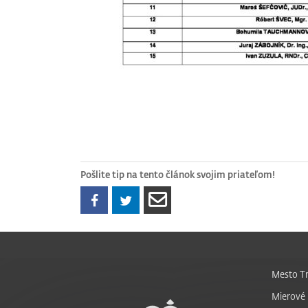
Pošlite tip na tento článok svojim priateľom!
Mesto Tr
Mierové 