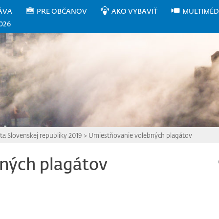
ÁVA
PRE OBČANOV
AKO VYBAVIŤ
MULTIMÉD
026
ta Slovenskej republiky 2019
>
Umiestňovanie volebných plagátov
ných plagátov