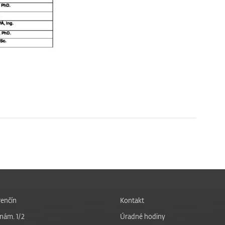
enčín
Kontakt
nám. 1/2
Úradné hodiny