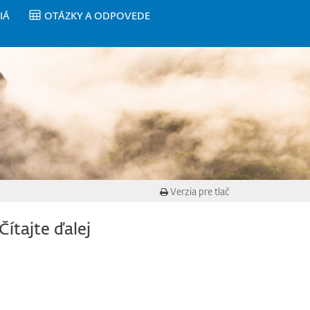
IÁ
OTÁZKY A ODPOVEDE
Verzia pre tlač
Čítajte ďalej