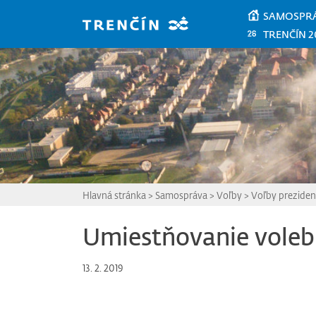
Prejsť na hlavný obsah
SAMOSPR
TRENČÍN 2
Hlavná stránka
>
Samospráva
>
Voľby
>
Voľby preziden
Umiestňovanie voleb
13. 2. 2019