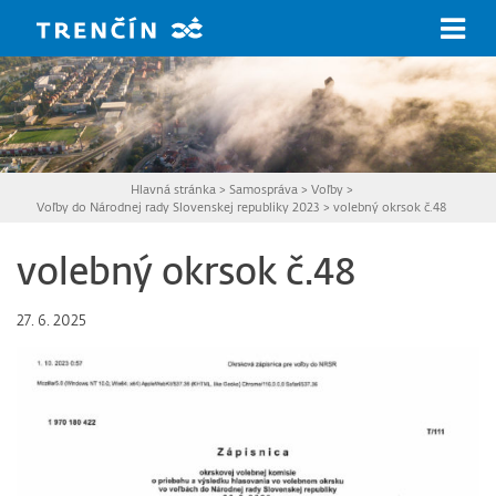
Prejsť na hlavný obsah
Hlavná stránka
>
Samospráva
>
Voľby
>
Voľby do Národnej rady Slovenskej republiky 2023
>
volebný okrsok č.48
volebný okrsok č.48
27. 6. 2025