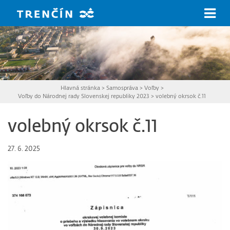
Prejsť na hlavný obsah
Hlavná stránka
>
Samospráva
>
Voľby
>
Voľby do Národnej rady Slovenskej republiky 2023
>
volebný okrsok č.11
volebný okrsok č.11
27. 6. 2025