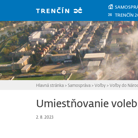
Prejsť na hlavný obsah
SAMOSPR
TRENČÍN 2
Hlavná stránka
>
Samospráva
>
Voľby
>
Voľby do Národ
Umiestňovanie voleb
2. 8. 2023