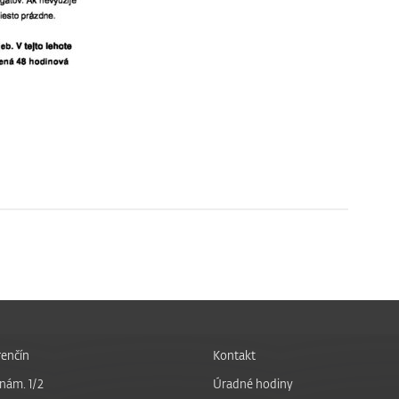
enčín
Kontakt
nám. 1/2
Úradné hodiny