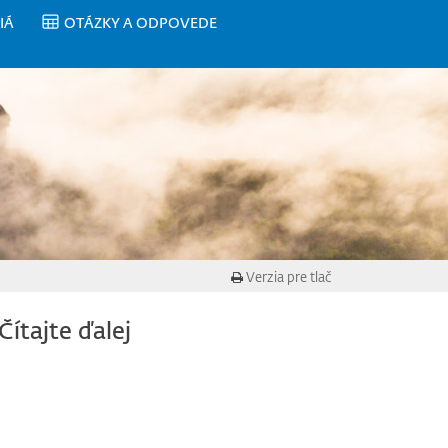
IÁ
OTÁZKY A ODPOVEDE
Verzia pre tlač
Čítajte ďalej