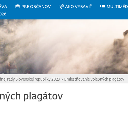
ÁVA
PRE OBČANOV
AKO VYBAVIŤ
MULTIMÉD
026
nej rady Slovenskej republiky 2023
>
Umiestňovanie volebných plagátov
ných plagátov