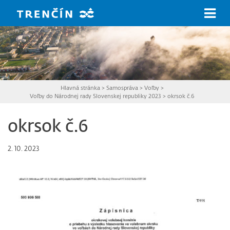
Prejsť na hlavný obsah
Hlavná stránka
>
Samospráva
>
Voľby
>
Voľby do Národnej rady Slovenskej republiky 2023
>
okrsok č.6
okrsok č.6
2. 10. 2023