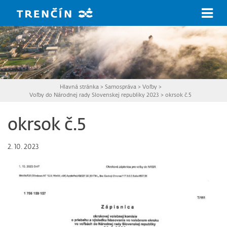
Prejsť na hlavný obsah
Hlavná stránka
>
Samospráva
>
Voľby
>
Voľby do Národnej rady Slovenskej republiky 2023
>
okrsok č.5
okrsok č.5
2. 10. 2023