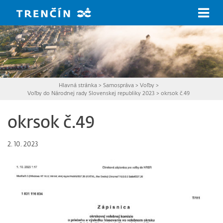
Prejsť na hlavný obsah
Hlavná stránka
>
Samospráva
>
Voľby
>
Voľby do Národnej rady Slovenskej republiky 2023
>
okrsok č.49
okrsok č.49
2. 10. 2023