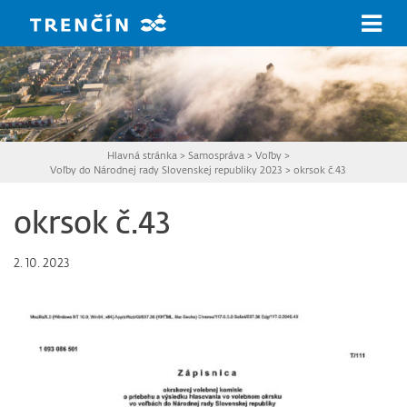
Prejsť na hlavný obsah
Hlavná stránka
>
Samospráva
>
Voľby
>
Voľby do Národnej rady Slovenskej republiky 2023
>
okrsok č.43
okrsok č.43
2. 10. 2023