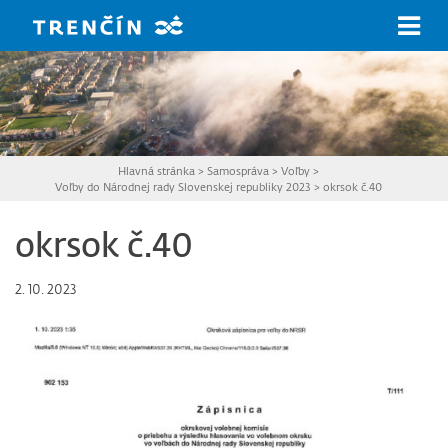
Prejsť na hlavný obsah
Hlavná stránka
>
Samospráva
>
Voľby
>
Voľby do Národnej rady Slovenskej republiky 2023
>
okrsok č.40
okrsok č.40
2. 10. 2023