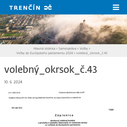
Prejsť na hlavný obsah
Hlavná stránka
>
Samospráva
>
Voľby
>
Voľby do Európskeho parlamentu 2024
>
volebný_okrsok_č.43
volebný_okrsok_č.43
10. 6. 2024