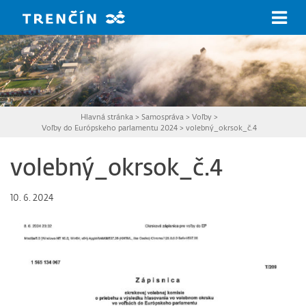
Prejsť na hlavný obsah
Hlavná stránka
>
Samospráva
>
Voľby
>
Voľby do Európskeho parlamentu 2024
>
volebný_okrsok_č.4
volebný_okrsok_č.4
10. 6. 2024